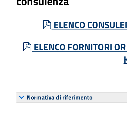
consulenza
pdf
ELENCO CONSULEN
pdf
ELENCO FORNITORI ORD
Normativa di riferimento