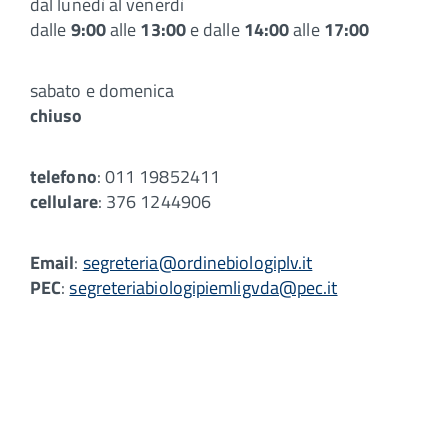
dal lunedì al venerdì
dalle
9:00
alle
13:00
e dalle
14:00
alle
17:00
sabato e domenica
chiuso
telefono
: 011 19852411
cellulare
: 376 1244906
Email
:
segreteria@ordinebiologiplv.it
PEC
:
segreteriabiologipiemligvda@pec.it