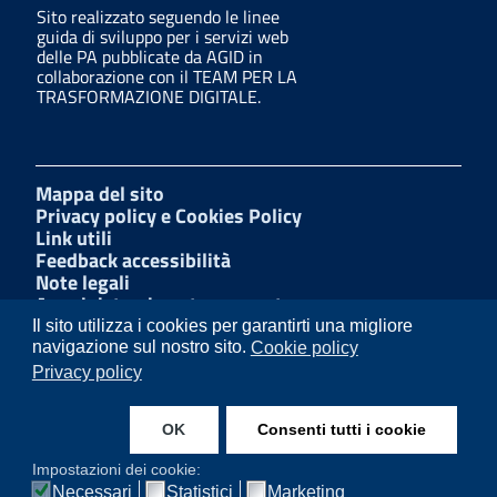
Sito realizzato seguendo le linee
guida di sviluppo per i servizi web
delle PA pubblicate da AGID in
collaborazione con il TEAM PER LA
TRASFORMAZIONE DIGITALE.
Mappa del sito
Privacy policy e Cookies Policy
Link utili
Feedback accessibilità
Note legali
Amministrazione trasparente
Dichiarazione di accessibilità
Il sito utilizza i cookies per garantirti una migliore
W3C Css
navigazione sul nostro sito.
Cookie policy
Albo Pretorio
Privacy policy
Facebook
LinkedIn
OK
Consenti tutti i cookie
Instagram
Impostazioni dei cookie:
Necessari
Statistici
Marketing