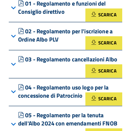
pdf
01 - Regolamento e funzioni del
Consiglio direttivo
SCARICA
pdf
02 - Regolamento per l'iscrizione a
Ordine Albo PLV
SCARICA
pdf
03 - Regolamento cancellazioni Albo
SCARICA
pdf
04 - Regolamento uso logo per la
concessione di Patrocinio
SCARICA
pdf
05 - Regolamento per la tenuta
dell'Albo 2024 con emendamenti FNOB