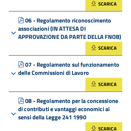
SCARICA
pdf
06 - Regolamento riconoscimento
associazioni (IN ATTESA DI
APPROVAZIONE DA PARTE DELLA FNOB)
SCARICA
pdf
07 - Regolamento sul funzionamento
delle Commissioni di Lavoro
SCARICA
pdf
08 - Regolamento per la concessione
di contributi e vantaggi economici ai
sensi della Legge 241 1990
SCARICA