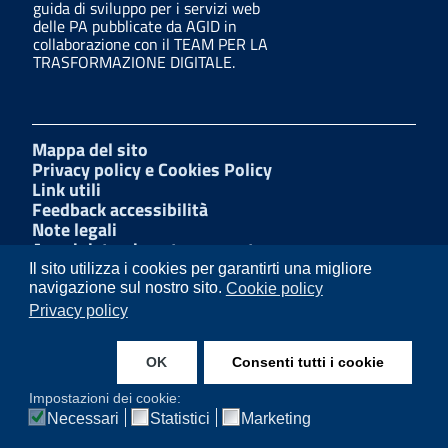
guida di sviluppo per i servizi web
delle PA pubblicate da AGID in
collaborazione con il TEAM PER LA
TRASFORMAZIONE DIGITALE.
Mappa del sito
Privacy policy e Cookies Policy
Link utili
Feedback accessibilità
Note legali
Amministrazione trasparente
Dichiarazione di accessibilità
Il sito utilizza i cookies per garantirti una migliore
W3C Css
navigazione sul nostro sito.
Cookie policy
Albo Pretorio
Privacy policy
Facebook
LinkedIn
OK
Consenti tutti i cookie
Instagram
Impostazioni dei cookie:
Necessari
Statistici
Marketing