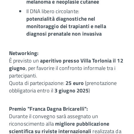
melanoma e neoplasie cutanee
Il DNA libero circolante:
potenzialità diagnostiche nel
monitoraggio dei trapianti e nella
diagnosi prenatale non invasiva
Networking:
È previsto un
aperitivo presso Villa Torlonia il 12
giugno
, per favorire il confronto informale tra i
partecipanti.
Quota di partecipazione:
25 euro
(prenotazione
obbligatoria entro il
3 giugno 2025
)
Premio "Franca Dagna Bricarelli":
Durante il convegno sarà assegnato un
riconoscimento alla
migliore pubblicazione
scientifica su riviste internazionali
realizzata da