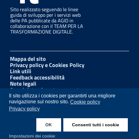
Sito realizzato seguendo le linee
guida di sviluppo per i servizi web
delle PA pubblicate da AGID in
collaborazione con il TEAM PER LA
TRASFORMAZIONE DIGITALE.
Mappa del sito
Privacy policy e Cookies Policy
Link utili
Feedback accessibilità
Note legali
Amministrazione trasparente
Dichiarazione di accessibilità
Il sito utilizza i cookies per garantirti una migliore
W3C Css
navigazione sul nostro sito.
Cookie policy
Albo Pretorio
Privacy policy
Facebook
LinkedIn
OK
Consenti tutti i cookie
Instagram
Impostazioni dei cookie: