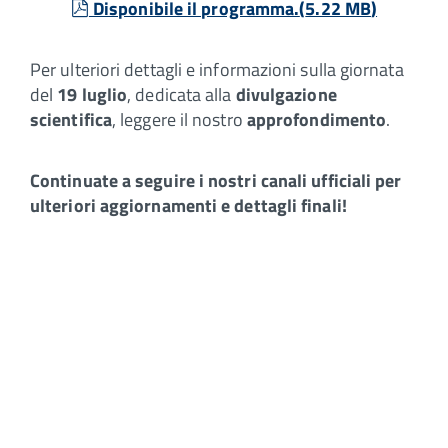
pdf
Disponibile il programma.
(
5.22 MB
)
Per ulteriori dettagli e informazioni sulla giornata
del
19 luglio
, dedicata alla
divulgazione
scientifica
, leggere il nostro
approfondimento
.
Continuate a seguire i nostri canali ufficiali per
ulteriori aggiornamenti e dettagli finali!