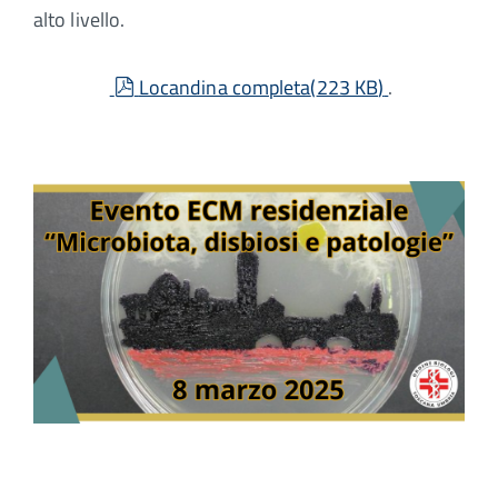
alto livello.
pdf
Locandina completa
(
223 KB
)
.