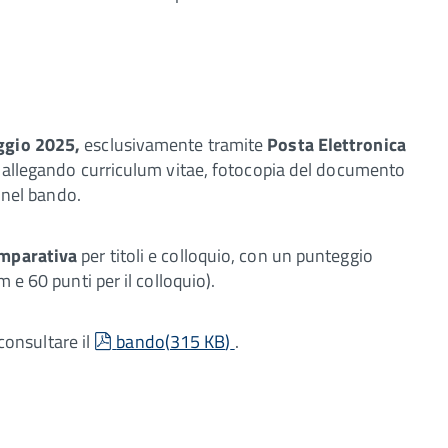
ggio 2025,
esclusivamente tramite
Posta Elettronica
,
allegando curriculum vitae, fotocopia del documento
i nel bando.
mparativa
per titoli e colloquio, con un punteggio
m e 60 punti per il colloquio).
pdf
consultare il
bando
(
315 KB
)
.