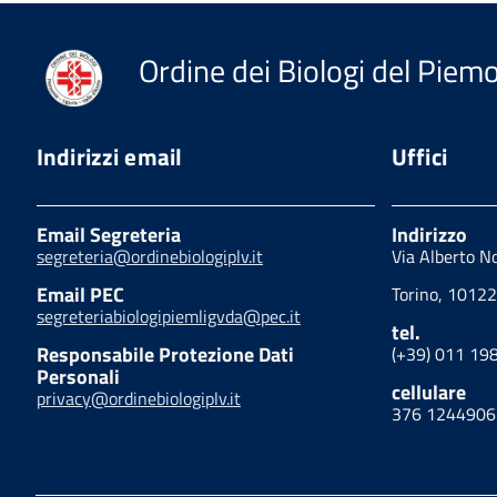
Ordine dei Biologi del Piemon
Indirizzi email
Uffici
Email Segreteria
Indirizzo
segreteria@ordinebiologiplv.it
Via Alberto N
Email PEC
Torino, 10122
segreteriabiologipiemligvda@pec.it
tel.
Responsabile Protezione Dati
(+39) 011 19
Personali
cellulare
privacy@ordinebiologiplv.it
376 1244906