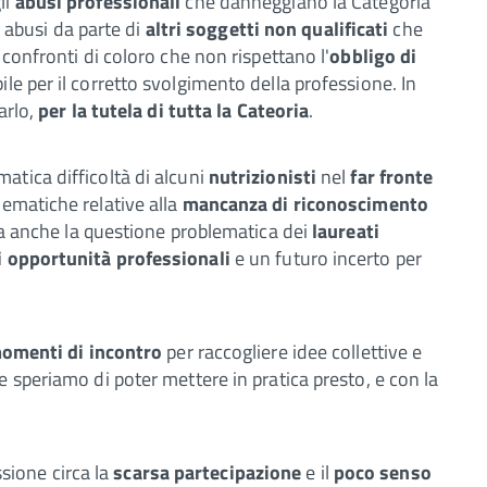
li
abusi professionali
che danneggiano la Categoria
i abusi da parte di
altri soggetti non qualificati
che
 confronti di coloro che non rispettano l'
obbligo di
le per il corretto svolgimento della professione. In
arlo,
per la tutela di tutta la Cateoria
.
tica difficoltà di alcuni
nutrizionisti
nel
far fronte
ematiche relative alla
mancanza di riconoscimento
ta anche la questione problematica dei
laureati
 opportunità professionali
e un futuro incerto per
momenti di incontro
per raccogliere idee collettive e
 speriamo di poter mettere in pratica presto, e con la
ssione circa la
scarsa partecipazione
e il
poco senso