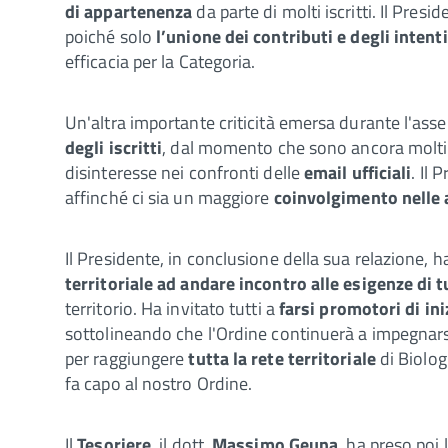
di appartenenza
da parte di molti iscritti. Il Presi
poiché solo
l’unione dei contributi e degli intenti
efficacia per la Categoria.
Un'altra importante criticità emersa durante l'asse
degli iscritti
, dal momento che sono ancora molti 
disinteresse nei confronti delle
email ufficiali
. Il 
affinché ci sia un maggiore
coinvolgimento
nelle 
Il Presidente, in conclusione della sua relazione, ha
territoriale ad andare incontro alle esigenze di tut
territorio. Ha invitato tutti a
farsi promotori di iniz
sottolineando che l'Ordine continuerà a impegnars
per raggiungere
tutta la rete territoriale
di Biologi
fa capo al nostro Ordine.
Il
Tesoriere
, il dott.
Massimo Geuna
, ha preso poi