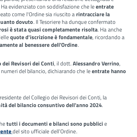
 Ha evidenziato con soddisfazione che le
entrate
eato come l'Ordine sia riuscito a
rintracciare la
quanto dovuto
. Il Tesoriere ha dunque confermato
rosi è stata quasi completamente risolta
. Ha anche
delle
quote d'iscrizione è fondamentale
, ricordando a
vamente al benessere dell'Ordine
.
 dei Revisori dei Conti
, il dott.
Alessandro Verrino
,
umeri del bilancio, dichiarando che le
entrate hanno
residente del Collegio dei Revisori dei Conti, la
ità del bilancio consuntivo dell'anno 2024
.
 che
tutti i documenti e bilanci sono pubblici
e
rente
del sito ufficiale dell’Ordine.