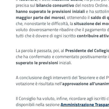
precisa sul
bilancio consuntivo
del nostro Ordine.
hanno superato le previsioni iniziali
e ha sottolin
maggior parte dei morosi
, ottenendo il
saldo di 
che, nonostante le difficoltà, la
situazione dei mo
voluto doverosamente ribadire che il pagamento 
tutti che è dovere di ogni iscritto
contribuire atti
La parola è passata, poi, al
Presidente del Collegio
che ha confermato e commentato positivamente i n
superato le previsioni
iniziali.
A conclusione degli interventi del Tesoriere e del P
votazione è risultata nell'
approvazione all'unanim
Il Consiglio ha voluto, infine, ricordare agli iscritti
disponibili nella sezione
Amministrazione Traspa