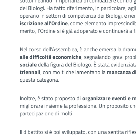
sottolineando l’importanza di combattere contro g
dei Biologi. Ha fatto riferimento, in particolare, agl
operano in settori di competenza dei Biologi, e nei
iscrizione all'Ordine
, come elemento imprescindibi
merito, l'Ordine si è già adoperato e continuerà a f
Nel corso dell'Assemblea, è anche emersa la dramma
alle difficoltà economiche
, segnalando gravi probl
sociale
della figura del Biologo. È stata evidenzia
triennali
, con molti che lamentano la
mancanza di
questa categoria.
Inoltre, è stato proposto di
organizzare eventi e 
migliorare insieme la professione. Un proposito che
partecipazione di molti.
Il dibattito si è poi sviluppato, con una sentita rifle