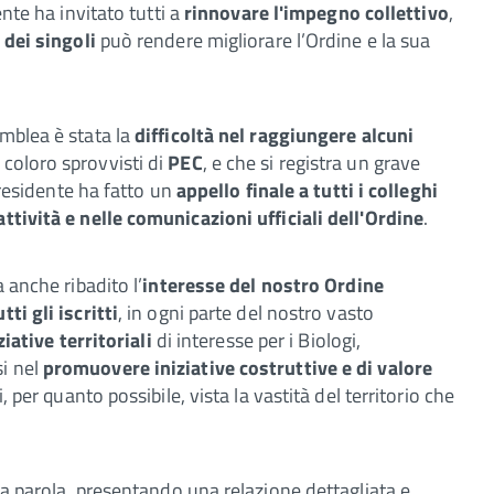
dente ha invitato tutti a
rinnovare l'impegno collettivo
,
 dei singoli
può rendere migliorare l’Ordine e la sua
mblea è stata la
difficoltà nel raggiungere alcuni
coloro sprovvisti di
PEC
, e che si registra un grave
Presidente ha fatto un
appello finale a tutti i colleghi
attività e nelle comunicazioni ufficiali dell'Ordine
.
 anche ribadito l’
interesse del nostro Ordine
ti gli iscritti
, in ogni parte del nostro vasto
iative territoriali
di interesse per i Biologi,
i nel
promuovere
iniziative costruttive e di valore
, per quanto possibile, vista la vastità del territorio che
 la parola, presentando una relazione dettagliata e