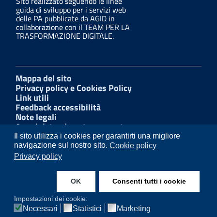
Sito realizzato seguendo le linee
guida di sviluppo per i servizi web
delle PA pubblicate da AGID in
collaborazione con il TEAM PER LA
TRASFORMAZIONE DIGITALE.
Mappa del sito
Privacy policy e Cookies Policy
Link utili
Feedback accessibilità
Note legali
Amministrazione trasparente
Dichiarazione di accessibilità
Il sito utilizza i cookies per garantirti una migliore
W3C Css
navigazione sul nostro sito.
Cookie policy
Albo Pretorio
Privacy policy
Facebook
LinkedIn
OK
Consenti tutti i cookie
Instagram
Impostazioni dei cookie:
Necessari
Statistici
Marketing