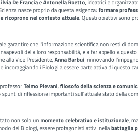
Silvia De Francia
e
Antonella Roetto
, ideatrici e organizzat
 Scienza
nasce proprio da questa esigenza:
formare professi
he ricoprono nel contesto attuale
. Questi obiettivi sono pr
le garantire che l'informazione scientifica non resti di dom
consapevoli della loro responsabilità, e a far appello a quest
me alla Vice Presidente,
Anna Barbui
, rinnovando l'impegno 
 e incoraggiando i Biologi a essere parte attiva di questo
l professor
Telmo Pievani
,
filosofo della scienza e comuni
 spunti di riflessione importanti sull'attuale stato della co
ntato non solo un
momento celebrativo e istituzionale
, m
modo dei Biologi, essere protagonisti attivi nella
battaglia 