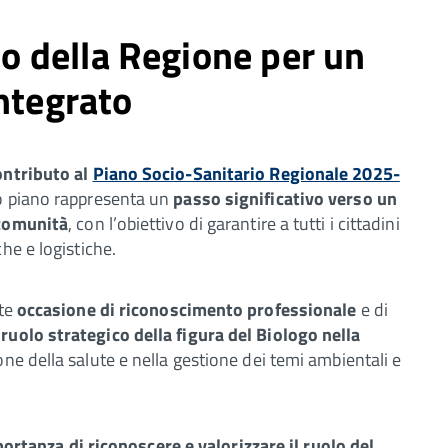
co della Regione per un
ntegrato
ontributo al
Piano Socio-Sanitario Regionale 2025-
to piano rappresenta un
passo significativo verso un
 comunità
, con l’obiettivo di garantire a tutti i cittadini
he e logistiche.
nte
occasione di riconoscimento professionale
e di
l
ruolo strategico della figura del Biologo nella
one della salute e nella gestione dei temi ambientali e
ortanza di riconoscere e valorizzare il ruolo del