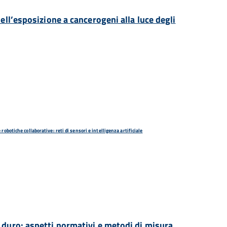
dell’esposizione a cancerogeni alla luce degli
robotiche collaborative: reti di sensori e intelligenza artificiale
 duro: aspetti normativi e metodi di misura